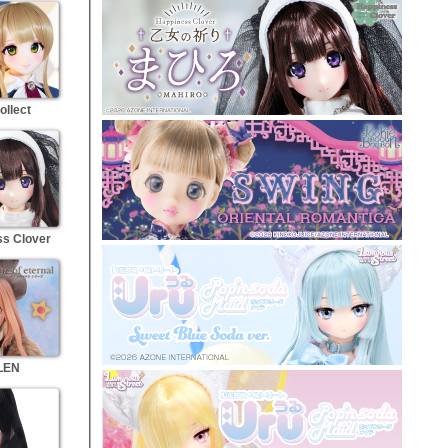
ollect
s Clover
LEN