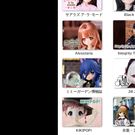
サアラズ ア･ラ･モード
Black
Alvastaria
Integrity 
ミミーガーデン博物誌
Jill 
KIKIPOP!
衣装・