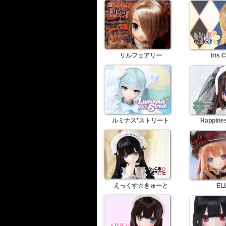
リルフェアリー
Iris C
ルミナス*ストリート
Happines
えっくす☆きゅーと
EL