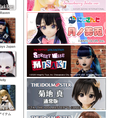
 Raven
Toys Japan
Jelly
アイテム