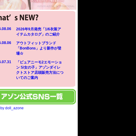
.08.06
2026年9月発売「1/6衣装ア
イテムカタログ」のご紹介
.08.06
アウトフィットブランド
「BonBons」より新作が登
場☆
.07.31
「ピュアニーモ2エモーショ
ン S/女の子」アゾンダイレ
クトストア店頭販売方法につ
いてのご案内
 by doll_azone