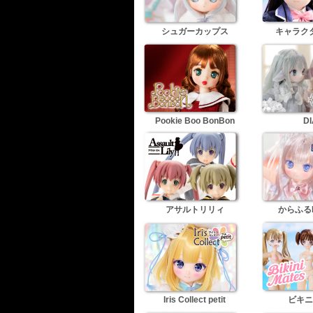
シュガーカップス
キャラク
Pookie Boo BonBon
DI
アサルトリリィ
からふるDr
Iris Collect petit
ビキニ