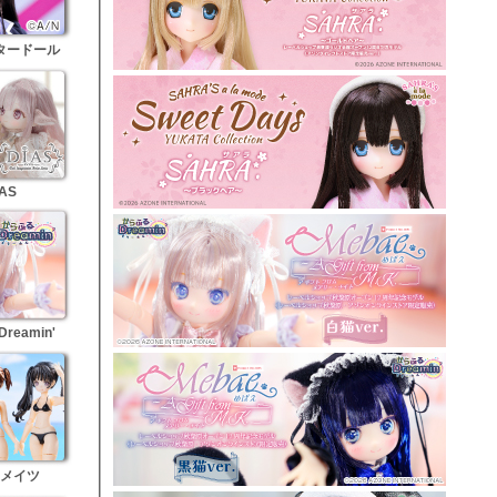
タードール
AS
eamin'
メイツ