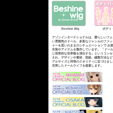
Beshine Wig
ボディ
アゾンインターナショナルは、愛らしいフェ
い雰囲気のドール、多彩なジャンルのファッ
ャーを思いのままのシチュエーションで お
衣装やアイテムを製作しています。 「ドー
じ現実的な世界観を演出する」というコンセ
され、デザインや素材、型紙、縫製方法など
アルサイズと同等のクオリティに近づけまし
充実したドールライフを提案します。