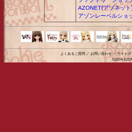
AZONET(アゾネット
アゾンレーベルショ
Black Raven
IrisC
えっくすきゅ
リルフェアリ
サアラズアラ
ーと
ー
モード
よくあるご質問
／
お問い合わせ
／
サイトポ
©2004 AZON