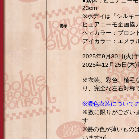
●素体：ピュアニーモ
23cm
※ボディは「シルキー
ピュアニーモ企画協
備考
ヘアカラー：ブロン
アイカラー：エメラ
2025年9
2025年12月25日(木
※衣装、彩色、植毛
り、完全な左右対称
※濃色衣装について
※数に限りがござい
す。
※髪の色が薄いもの
いますが、