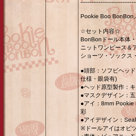
------------------------------
Pookie Boo BonBo
☆セット内容☆
BonBonドール本
ニットワンピース＆
ショーツ・ソックス
●頭部：ソフビヘッド
仕様・眼袋有)
●ヘッド原型製作：
●マスクデザイン：
●アイ：8mm Pooki
彩
●アイデザイン：Seal
※ドールアイはオビ