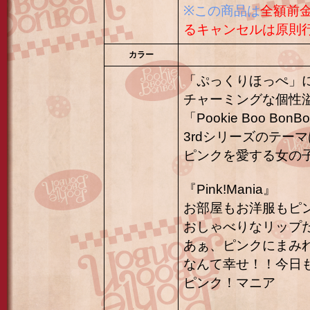
※この商品は
全額前
るキャンセルは原則
カラー
「ぷっくりほっぺ」
チャーミングな個性
「Pookie Boo Bo
3rdシリーズのテーマは
ピンクを愛する女の
『Pink!Mania』
お部屋もお洋服もピ
おしゃべりなリップ
あぁ、ピンクにまみ
なんて幸せ！！今日
ピンク！マニア