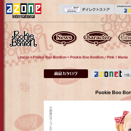
kikipop
News
About
Line up
LineUp
>
Pookie Boo BonBon
> Pookie Boo BonBon／Pink！Mania
商品カタログ
Pookie Boo B