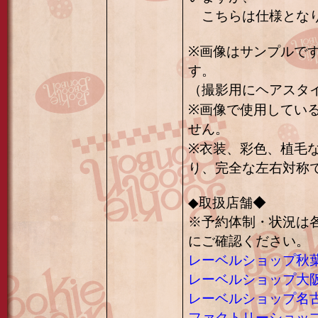
こちらは仕様となり
※画像はサンプルで
す。
（撮影用にヘアスタ
※画像で使用してい
せん。
※衣装、彩色、植毛
り、完全な左右対称
◆取扱店舗◆
※予約体制・状況は
にご確認ください。
レーベルショップ秋
レーベルショップ大
レーベルショップ名
ファクトリーショッ