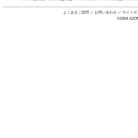
Black Raven
IrisC
えっくすきゅ
リルフェアリ
サアラズアラ
ーと
ー
モード
よくあるご質問
／
お問い合わせ
／
サイトポ
©2004 AZON