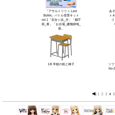
『アサルトリリィ Last
あぞ
Bullet』バトル背景キット
トキ
vol.1「百合ヶ浜_夕」「都庁
リリ
前_夜」「お台場_建物跡地_
昼」
1/6 学校の机と椅子
ソフ
No
1
2
3
4