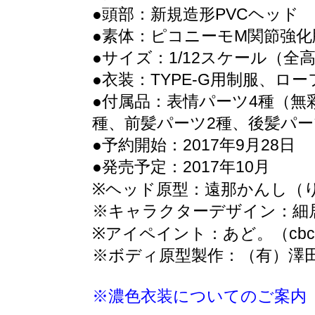
●頭部：新規造形PVCヘッド
●素体：ピコニーモM関節強化
●サイズ：1/12スケール（全高
●衣装：TYPE-G用制服、ロ
●付属品：表情パーツ4種（無
種、前髪パーツ2種、後髪パー
●予約開始：2017年9月28日
●発売予定：2017年10月
※ヘッド原型：遠那かんし（
※キャラクターデザイン：細
※アイペイント：あど。（cbc
※ボディ原型製作：（有）澤
※濃色衣装についてのご案内