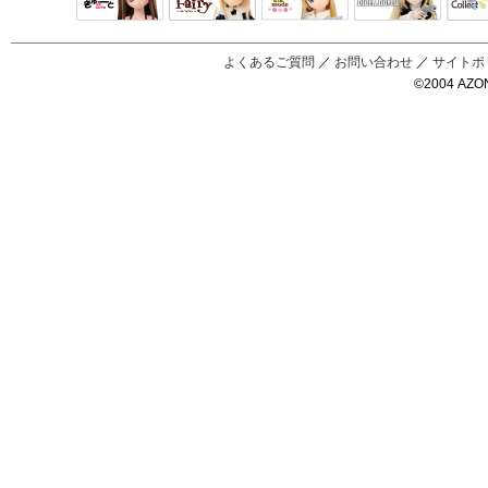
Black Raven
IrisC
えっくすきゅ
リルフェアリ
サアラズアラ
ーと
ー
モード
よくあるご質問
／
お問い合わせ
／
サイトポ
©2004 AZON