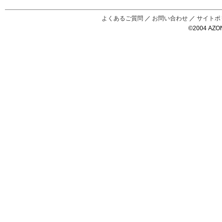
Black Raven
IrisC
えっくすきゅ
リルフェアリ
サアラズアラ
ーと
ー
モード
よくあるご質問
／
お問い合わせ
／
サイトポ
©2004 AZON