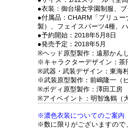
●衣装：御台場女学園制服、
●付属品：CHARM「ブリュー
製）、フェイスパーツ4種、
●予約開始：2018年5月8日
●発売予定：2018年5月
※ヘッド原型製作：遠那かん
※キャラクターデザイン：茶
※武器・武装デザイン：東海
※武装原型製作：前嶋隆一（
※ボディ原型製作：澤田工房
※アイペイント：明智逸鶴（
※濃色衣装についてのご案内
※数に限りがございますので