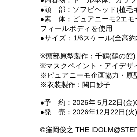
●内容物：ドール本体、カラフ
●頭 部：ソフビヘッド(植毛
●素 体：ピュアニーモ2エモー
フィールボディを使用
●サイズ：1/6スケール(全高約2
※頭部原型製作：千鶴(鶴の館)
※マスクペイント・アイデザ
※ピュアニーモ企画協力・原
※衣装製作：関口妙子
●予 約：2026年 5月22日(金)0
●発 売：2026年12月22日(火
©窪岡俊之 THE IDOLM@STER™& 