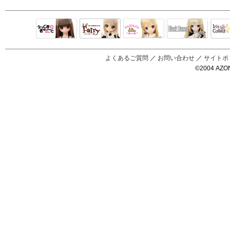
Black Raven
IrisC
えっくすきゅ
リルフェアリ
サアラズアラ
ーと
ー
モード
よくあるご質問
／
お問い合わせ
／
サイトポ
©2004 AZON