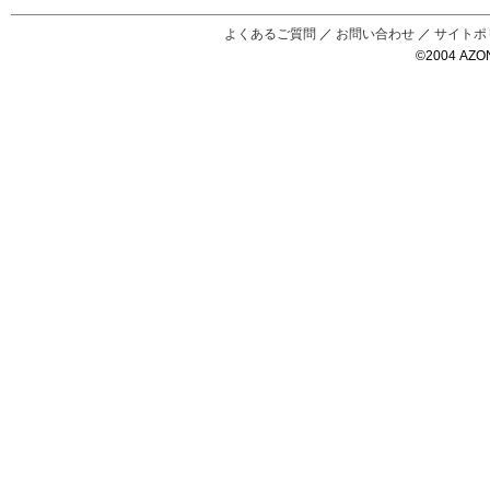
Black Raven
IrisC
えっくすきゅ
リルフェアリ
サアラズアラ
ーと
ー
モード
よくあるご質問
／
お問い合わせ
／
サイトポ
©2004 AZON