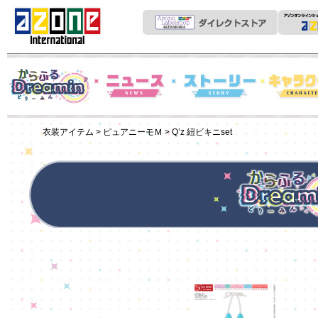
News
からふるDreamin'
ストーリー
キャラクター
衣装アイテム
>
ピュアニーモＭ
> Q’z 紐ビキニset