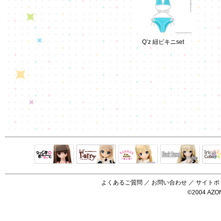
Q’z 紐ビキニset
Black Raven
IrisC
えっくすきゅ
リルフェアリ
サアラズアラ
ーと
ー
モード
よくあるご質問
／
お問い合わせ
／
サイトポ
©2004 AZON