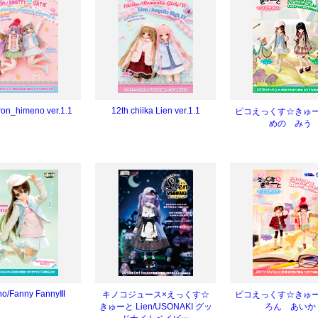
ron_himeno ver.1.1
12th chiika Lien ver.1.1
ピコえっくす☆きゅ
めの みう
o/Fanny FannyⅢ
キノコジュース×えっくす☆
ピコえっくす☆きゅ
きゅーと Lien/USONAKI グッ
ろん あいか