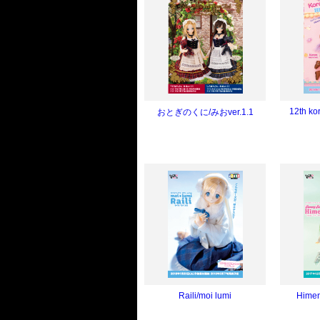
12th ko
おとぎのくに/みおver.1.1
Raili/moi lumi
Himen