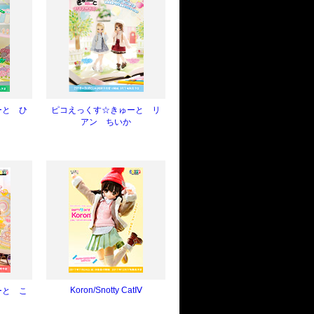
ーと ひ
ピコえっくす☆きゅーと リ
アン ちいか
Koron/Snotty CatⅣ
ーと こ