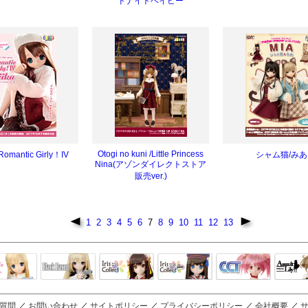
ドナイトベイビー
Otogi no kuni /Little Princess
Romantic Girly！IV
シャム猫/みあ
Nina(アゾンダイレクトストア
販売ver.)
1
2
3
4
5
6
7
8
9
10
11
12
13
Black Raven
IrisCollect
ELLEN
アラズアラ
キャラクター
アサル
モード
ドール
ィ
質問
／
お問い合わせ
／
サイトポリシー
／
プライバシーポリシー
／
会社概要
／