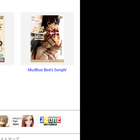
Miu/Blue Bird's SongⅣ
Integrity Toys
トリリ
アゾンTOP
Japan
サイトマップ