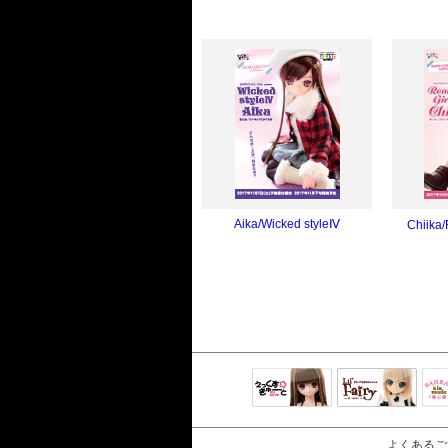
Aika/Wicked styleⅣ
Chiika/
えっくすきゅ
リルフェアリ
サ
ーと
ー
よくあるご