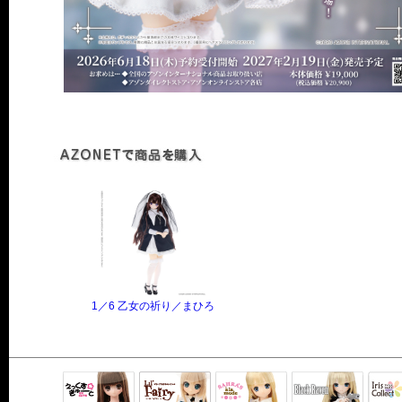
1／6 乙女の祈り／まひろ