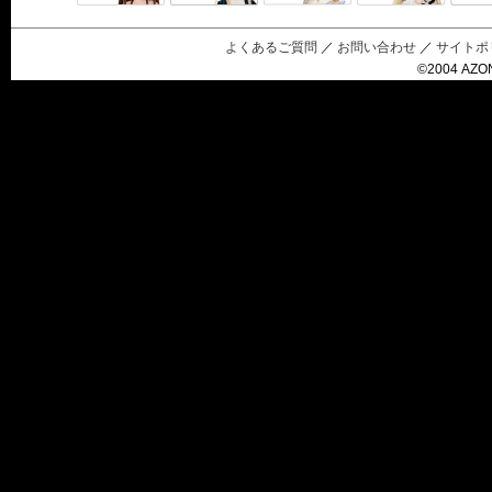
Black Raven
IrisC
えっくすきゅ
リルフェアリ
サアラズアラ
ーと
ー
モード
よくあるご質問
／
お問い合わせ
／
サイトポ
©2004 AZON