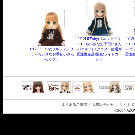
1/12Lil’Fairy(リルフェアリ
1/12
ー)～ちいさなお手伝いさん
ー)
1/12 Lil’Fairy(リルフェアリ
～/エルノ(リクエスト総選挙
～/ヴ
ー) ～ちいさなお手伝いさん
受注生産品)髪色:ライトゴー
受注生
～/リプー
ルド
Black Raven
IrisC
えっくすきゅ
リルフェアリ
サアラズアラ
ーと
ー
モード
よくあるご質問
／
お問い合わせ
／
サイトポ
©2004 AZON