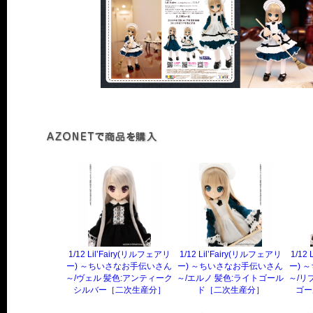
1/12 Lil’Fairy(リルフェアリ
1/12 Lil’Fairy(リルフェアリ
1/12
ー) ～ちいさなお手伝いさん
ー) ～ちいさなお手伝いさん
ー) 
～/ヴェル 髪色:アンティーク
～/エルノ 髪色:ライトゴール
～/リ
シルバー［二次生産分］
ド［二次生産分］
ゴー