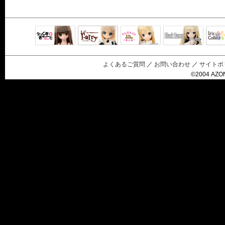
Black Raven
IrisC
えっくすきゅ
リルフェアリ
サアラズアラ
ーと
ー
モード
よくあるご質問
／
お問い合わせ
／
サイトポ
©2004 AZON