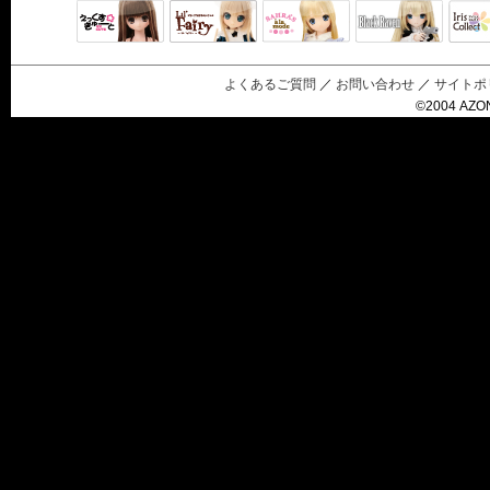
Black Raven
IrisC
えっくすきゅ
リルフェアリ
サアラズアラ
ーと
ー
モード
よくあるご質問
／
お問い合わせ
／
サイトポ
©2004 AZON