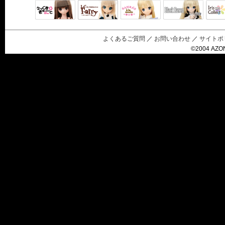
Black Raven
IrisC
えっくすきゅ
リルフェアリ
サアラズアラ
ーと
ー
モード
よくあるご質問
／
お問い合わせ
／
サイトポ
©2004 AZON