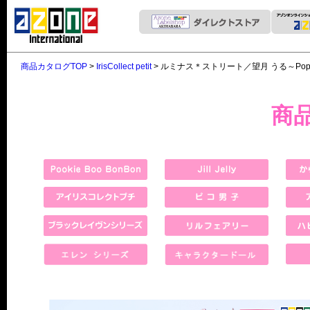
商品カタログTOP
>
IrisCollect petit
> ルミナス＊ストリート／望月 うる～Pop’n
商