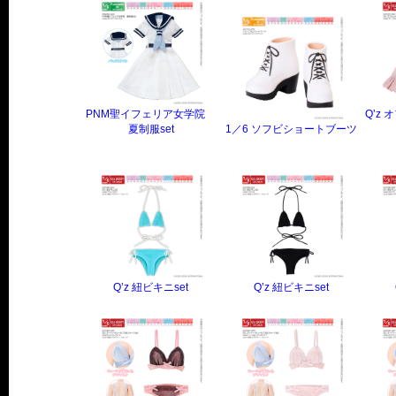
PNM聖イフェリア女学院
Q’z
夏制服set
1／6 ソフビショートブーツ
Q’z 紐ビキニset
Q’z 紐ビキニset