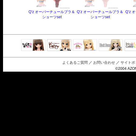
Q’z オーバーチュールブラ＆
Q’z オーバーチュールブラ＆
Q’z
ショーツset
ショーツset
Black Raven
IrisC
えっくすきゅ
リルフェアリ
サアラズアラ
ーと
ー
モード
よくあるご質問
／
お問い合わせ
／
サイトポ
©2004 AZON