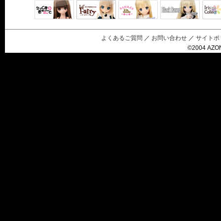
Black Raven
IrisC
えっくすきゅ
リルフェアリ
サアラズアラ
ーと
ー
モード
よくあるご質問
／
お問い合わせ
／
サイトポ
©2004 AZON