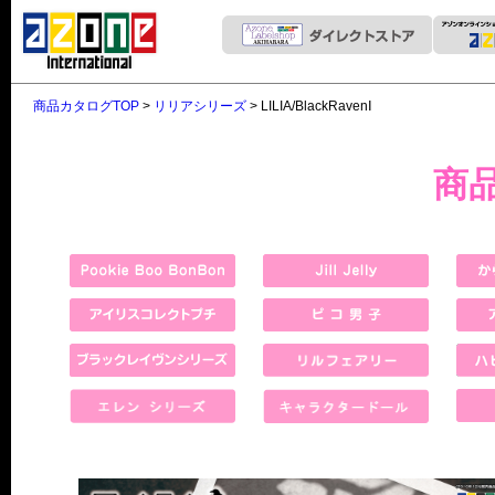
商品カタログTOP
>
リリアシリーズ
> LILIA/BlackRavenⅠ
商