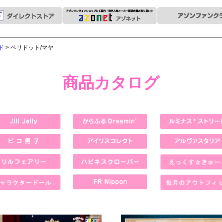
ド
> ペリドット/マヤ
商品カタログ