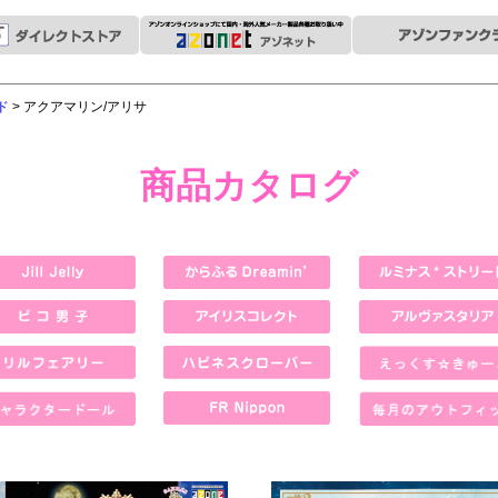
ド
> アクアマリン/アリサ
商品カタログ