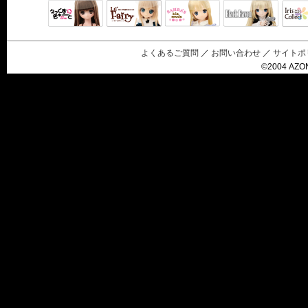
Black Raven
IrisC
えっくすきゅ
リルフェアリ
サアラズアラ
ーと
ー
モード
よくあるご質問
／
お問い合わせ
／
サイトポ
©2004 AZON