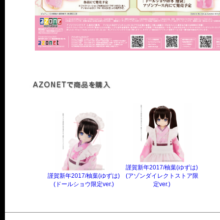
謹賀新年2017/柚葉(ゆずは)
謹賀新年2017/柚葉(ゆずは)
(アゾンダイレクトストア限
(ドールショウ限定ver.)
定ver.)