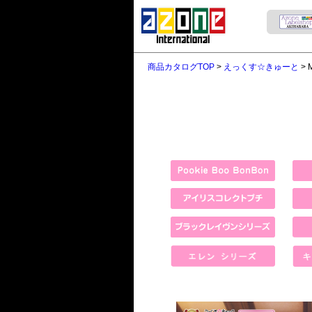
商品カタログTOP
>
えっくす☆きゅーと
> 