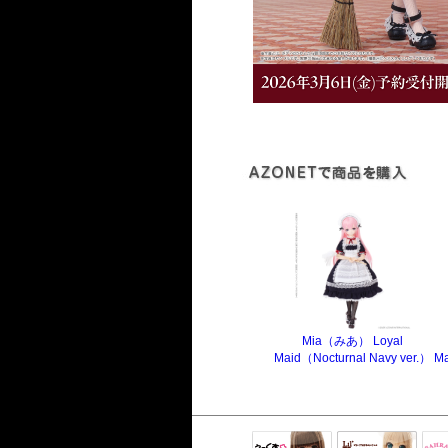
Mia（みあ） Loyal
Maid（Nocturnal Navy ver.）
Ma