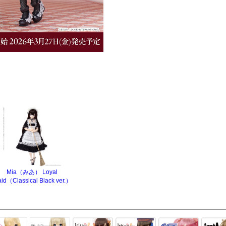
Mia（みあ） Loyal
id（Classical Black ver.）