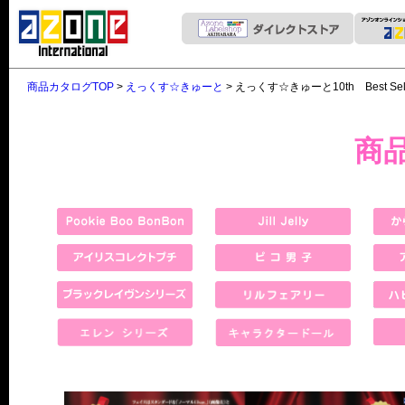
商品カタログTOP
>
えっくす☆きゅーと
> えっくす☆きゅーと10th Best Selec
商