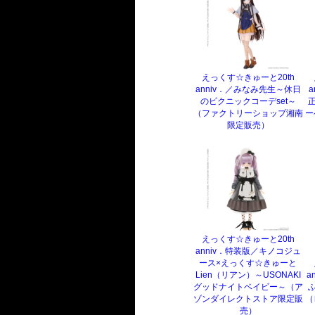
えっくす☆きゅーと20th
anniv．／みなみ先生～休日
a
のピクニックコーデset～
（ファクトリーショップ湘南
ー
限定販売）
えっくす☆きゅーと20th
anniv．特装版／キノコジュ
ース×えっくす☆きゅーと
Lien（リアン）～USONAKI
a
グッドナイトベイビー～（ア
ゾンダイレクトストア限定販
（
売）