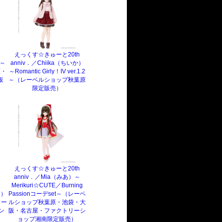
h
～
えっくす☆きゅーと20th
t～
anniv．／Chiika（ちいか）
原・
～Romantic Girly！IV ver.1.2
販
～（レーベルショップ秋葉原
限定販売）
えっくす☆きゅーと20th
anniv．／Mia（みあ）～
h
Merikuri☆CUTE／Burning
は）
Passionコーデset～（レーベ
コー
ルショップ秋葉原・池袋・大
ン
阪・名古屋・ファクトリーシ
ョップ湘南限定販売）