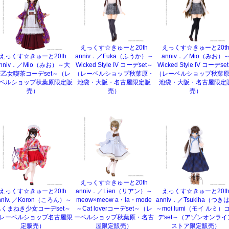
えっくす☆きゅーと20th
えっくす☆きゅーと20t
えっくす☆きゅーと20th
anniv．／Fuka（ふうか）～
anniv．／Mio（みお）
nniv．／Mio（みお）～大
Wicked Style IV コーデset～
Wicked Style IV コーデse
正乙女喫茶コーデset～（レ
（レーベルショップ秋葉原・
（レーベルショップ秋葉
ベルショップ秋葉原限定販
池袋・大阪・名古屋限定販
池袋・大阪・名古屋限定
売）
売）
売）
えっくす☆きゅーと20th
えっくす☆きゅーと20th
anniv．／Lien（リアン）～
えっくす☆きゅーと20t
nniv. ／Koron（ころん）～
meow×meow a・la・mode
anniv．／Tsukiha（つき
ふくまねき少女コーデset～
～Cat loverコーデset～（レ
～moi lumi（モイ ルミ）
レーベルショップ名古屋限
ーベルショップ秋葉原・名古
デset～（アゾンオンライ
定販売）
屋限定販売）
ストア限定販売）