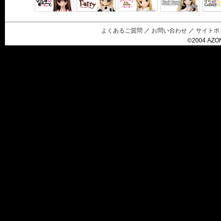
Black Raven
IrisC
えっくすきゅ
リルフェアリ
サアラズアラ
ーと
ー
モード
よくあるご質問
／
お問い合わせ
／
サイトポ
©2004 AZON