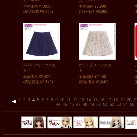
本体価格 ¥7,900
本体価格 ¥7,900
(税込価格 ¥8,690)
(税込価格 ¥8,690)
(
AZO2 プリーツスカー
AZO2 プリーツスカー
ト
ト
本体価格 ¥2,400
本体価格 ¥2,400
本
(税込価格 ¥2,640)
(税込価格 ¥2,640)
(
1
2
3
4
5
6
7
8
9
10
11
12
13
14
15
16
17
18
19
20
2
44
45
46
47
48
49
50
51
52
53
54
55
Black Raven
IrisC
えっくすきゅ
リルフェアリ
サアラズアラ
ーと
ー
モード