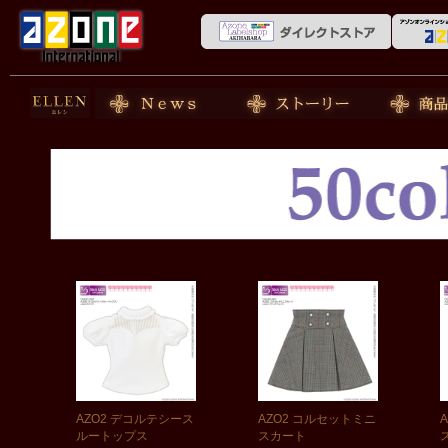
50cm doll
News
ストーリー
商品紹介
AZO2 デコルテシース
AZO2 コルセットミニ
ルートップス
スカート