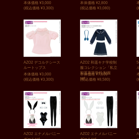
本体価格 ¥3,000
本体価格 ¥2,800
(税込価格 ¥3,300)
(税込価格 ¥3,080)
(
AZO2 デコルテシース
AZO2 和遥キナ学校制
ルートップス
服コレクション「私立
和遥高等学校 制服
本体価格 ¥3,000
本体価格 ¥7,800
set」
(税込価格 ¥3,300)
(税込価格 ¥8,580)
(
AZO2 エナメルバニー
AZO2 エナメルバニー
ガールset
ガールset
ー