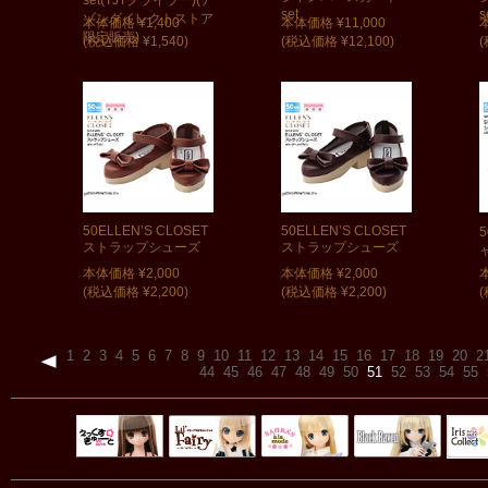
set
s
ゾンダイレクトストア
本体価格 ¥1,400
本体価格 ¥11,000
本
限定販売)
(税込価格 ¥1,540)
(税込価格 ¥12,100)
(
50ELLEN’S CLOSET
50ELLEN’S CLOSET
ストラップシューズ
ストラップシューズ
本体価格 ¥2,000
本体価格 ¥2,000
(税込価格 ¥2,200)
(税込価格 ¥2,200)
(
1
2
3
4
5
6
7
8
9
10
11
12
13
14
15
16
17
18
19
20
2
44
45
46
47
48
49
50
51
52
53
54
55
Black Raven
IrisC
えっくすきゅ
リルフェアリ
サアラズアラ
ーと
ー
モード