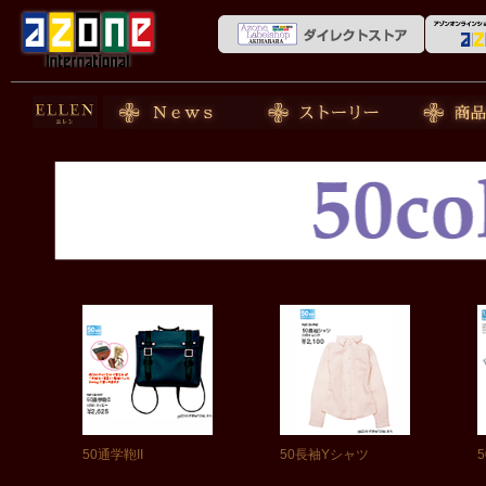
50cm doll
News
ストーリー
商品紹介
50通学鞄II
50長袖Yシャツ