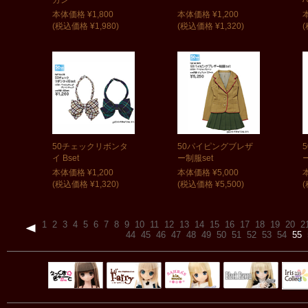
本体価格 ¥1,800
本体価格 ¥1,200
(税込価格 ¥1,980)
(税込価格 ¥1,320)
(
50チェックリボンタ
50パイピングブレザ
イ Bset
ー制服set
本体価格 ¥1,200
本体価格 ¥5,000
(税込価格 ¥1,320)
(税込価格 ¥5,500)
(
1
2
3
4
5
6
7
8
9
10
11
12
13
14
15
16
17
18
19
20
2
44
45
46
47
48
49
50
51
52
53
54
55
Black Raven
IrisC
えっくすきゅ
リルフェアリ
サアラズアラ
ーと
ー
モード