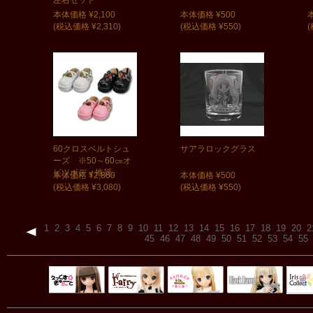
本体価格 ¥2,100
本体価格 ¥500
(税込価格 ¥2,310)
(税込価格 ¥550)
(
60クロスベルトシュ
サアラロックグラス
ーズ ※50～60㎝オ
ビツボディ推奨。
本体価格 ¥2,800
本体価格 ¥500
(税込価格 ¥3,080)
(税込価格 ¥550)
1
2
3
4
5
6
7
8
9
10
11
12
13
14
15
16
17
18
19
20
2
45
46
47
48
49
50
51
52
53
54
55
Black Raven
IrisC
えっくすきゅ
リルフェアリ
サアラズアラ
ーと
ー
モード