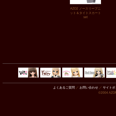
AZO2 ノースリーブニ
ット＆タイトスカート
set
Black Raven
IrisC
えっくすきゅ
リルフェアリ
サアラズアラ
ーと
ー
モード
よくあるご質問
／
お問い合わせ
／
サイトポ
©2004 AZON