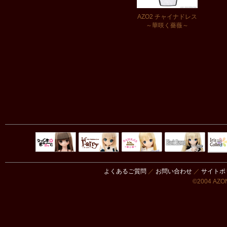
AZO2 チャイナドレス
～華咲く薔薇～
Black Raven
IrisC
えっくすきゅ
リルフェアリ
サアラズアラ
ーと
ー
モード
よくあるご質問
／
お問い合わせ
／
サイトポ
©2004 AZON