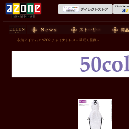
50cm doll
News
ストーリー
商品紹介
衣装アイテム
> AZO2 チャイナドレス～華咲く薔薇～