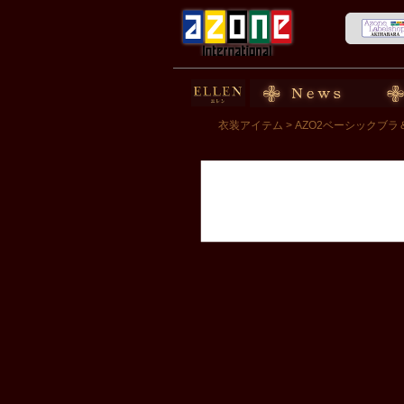
50cm doll
News
スト
衣装アイテム
> AZO2ベーシックブ