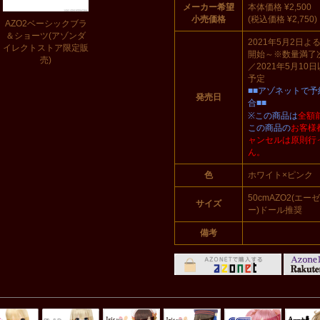
メーカー希望
本体価格 ¥2,500
小売価格
(税込価格 ¥2,750)
AZO2ベーシックブラ
＆ショーツ(アゾンダ
2021年5月2日よ
イレクトストア限定販
開始～※数量満了
売)
／2021年5月10
予定
■■アゾネットで
発売日
合■■
※この商品は
全額
この商品の
お客様
ャンセルは原則行
ん。
色
ホワイト×ピンク
50cmAZO2(エ
サイズ
ー)ドール推奨
備考