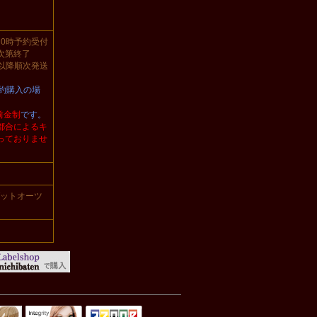
る0時予約受付
次第終了
日以降順次発送
予約購入の場
前金制
です。
都合によるキ
っておりませ
ーゼットオーツ