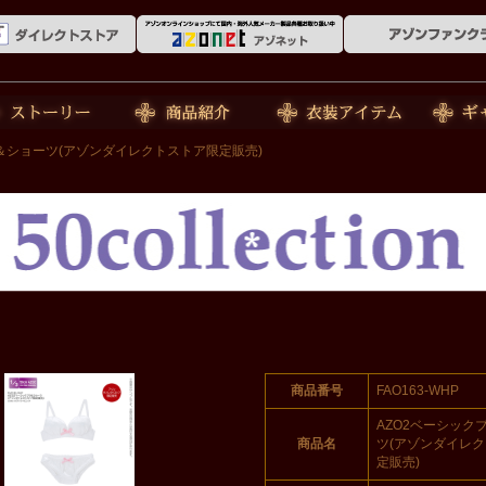
ーリー
商品紹介
衣装アイテム
ギャラリ
ラ＆ショーツ(アゾンダイレクトストア限定販売)
商品番号
FAO163-WHP
AZO2ベーシック
商品名
ツ(アゾンダイレ
定販売)