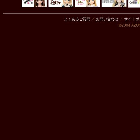
Black Raven
IrisC
えっくすきゅ
リルフェアリ
サアラズアラ
ーと
ー
モード
よくあるご質問
／
お問い合わせ
／
サイトポ
©2004 AZON