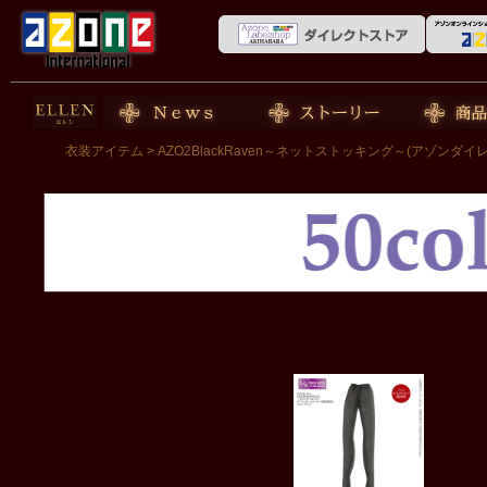
50cm doll
News
ストーリー
商品紹介
衣装アイテム
> AZO2BlackRaven～ネットストッキング～(アゾンダ