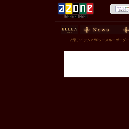
50cm doll
News
スト
衣装アイテム
> 50シースルーボーダ