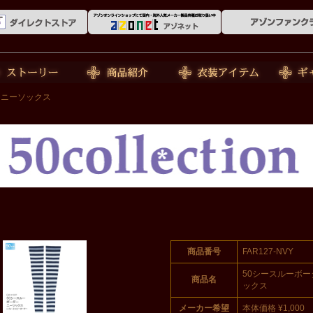
ーリー
商品紹介
衣装アイテム
ギャラリ
ーニーソックス
商品番号
FAR127-NVY
50シースルーボ
商品名
ックス
メーカー希望
本体価格 ¥1,000