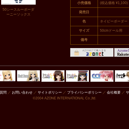
小売価格
(税込価格 ¥1,100)
50シースルーボーダ
発売日
ーニーソックス
色
ネイビーボーダー
サイズ
50cmドール用
備考
Black Raven
IrisCollect
ELLEN
アラズアラ
キャラクター
アサル
モード
ドール
ィ
質問
／
お問い合わせ
／
サイトポリシー
／
プライバシーポリシー
／
会社概要
／
©2004 AZONE INTERNATIONAL Co.,ltd.