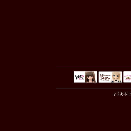
えっくすきゅ
リルフェアリ
サ
ーと
ー
よくあるご