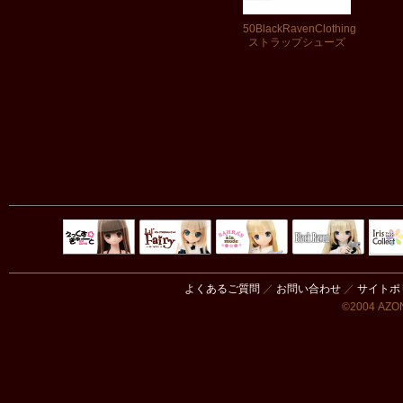
50BlackRavenClothing
ストラップシューズ
Black Raven
IrisC
えっくすきゅ
リルフェアリ
サアラズアラ
ーと
ー
モード
よくあるご質問
／
お問い合わせ
／
サイトポ
©2004 AZON