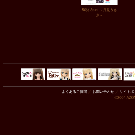
50浴衣set ～月見うさ
ぎ～
Black Raven
IrisC
えっくすきゅ
リルフェアリ
サアラズアラ
ーと
ー
モード
よくあるご質問
／
お問い合わせ
／
サイトポ
©2004 AZON