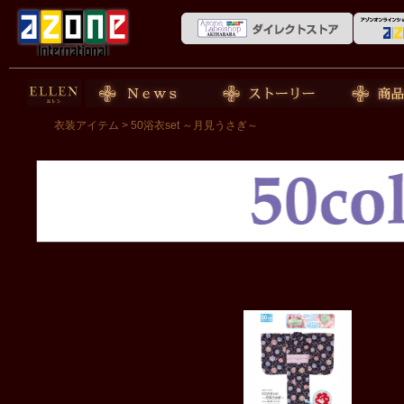
50cm doll
News
ストーリー
商品紹介
衣装アイテム
> 50浴衣set ～月見うさぎ～