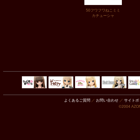
50フワフワねこミミ
カチューシャ
Black Raven
IrisC
えっくすきゅ
リルフェアリ
サアラズアラ
ーと
ー
モード
よくあるご質問
／
お問い合わせ
／
サイトポ
©2004 AZON