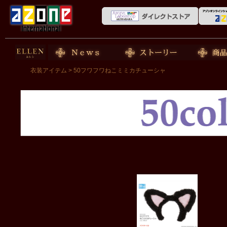
50cm doll
News
ストーリー
商品紹介
衣装アイテム
> 50フワフワねこミミカチューシャ