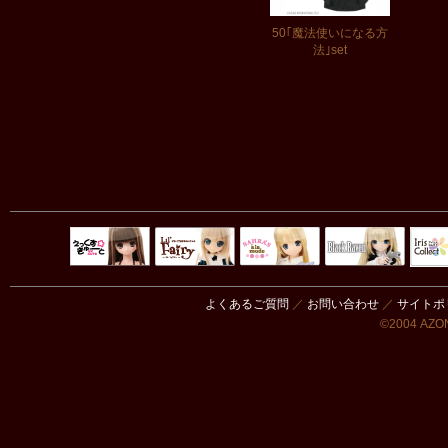
50｢魔法使いになる方
法｣set
Black Raven
IrisC
えっくすきゅ
リルフェアリ
サアラズアラ
ーと
ー
モード
よくあるご質問
／
お問い合わせ
／
サイトポ
©2004 AZON