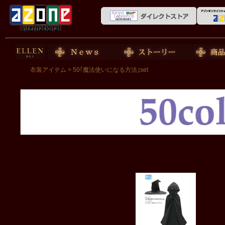
50cm doll
News
ストーリー
商品紹介
衣装アイテム
> 50｢魔法使いになる方法｣set