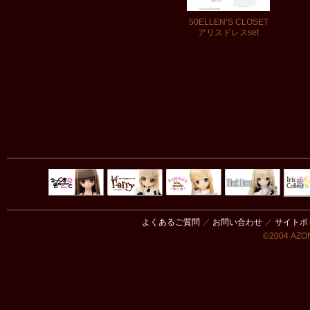
50ELLEN’S CLOSET
アリスドレスset
Black Raven
IrisC
えっくすきゅ
リルフェアリ
サアラズアラ
ーと
ー
モード
よくあるご質問
／
お問い合わせ
／
サイトポ
©2004 AZON