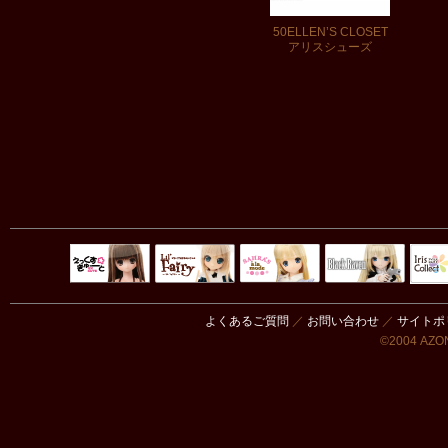
50ELLEN’S CLOSET
アリスシューズ
Black Raven
IrisC
えっくすきゅ
リルフェアリ
サアラズアラ
ーと
ー
モード
よくあるご質問
／
お問い合わせ
／
サイトポ
©2004 AZON