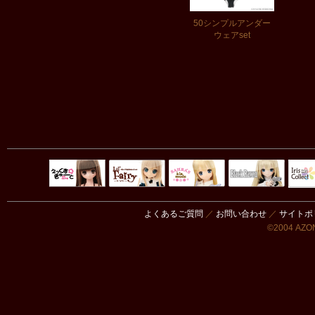
50シンプルアンダー
ウェアset
Black Raven
IrisC
えっくすきゅ
リルフェアリ
サアラズアラ
ーと
ー
モード
よくあるご質問
／
お問い合わせ
／
サイトポ
©2004 AZON