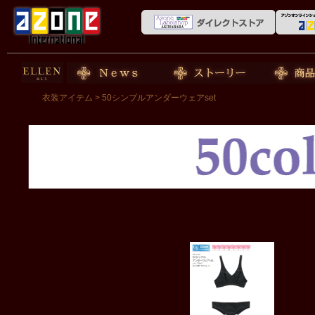
50cm doll
News
ストーリー
商品紹介
衣装アイテム
> 50シンプルアンダーウェアset