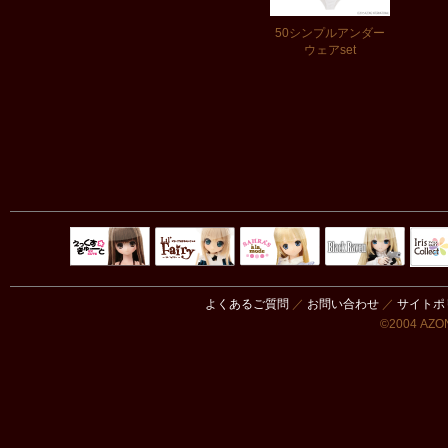
50シンプルアンダー
ウェアset
Black Raven
IrisC
えっくすきゅ
リルフェアリ
サアラズアラ
ーと
ー
モード
よくあるご質問
／
お問い合わせ
／
サイトポ
©2004 AZON