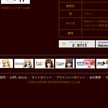
発売日
AZO2バニーガールset
色
ブルー
50cmドール用AZ
サイズ
トオーツー)用衣装
備考
Black Raven
IrisCollect
ELLEN
アラズアラ
キャラクター
アサル
モード
ドール
ィ
質問
／
お問い合わせ
／
サイトポリシー
／
プライバシーポリシー
／
会社概要
／
©2004 AZONE INTERNATIONAL Co.,ltd.