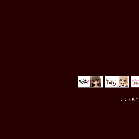
えっくすきゅ
リルフェアリ
サ
ーと
ー
よくあるご