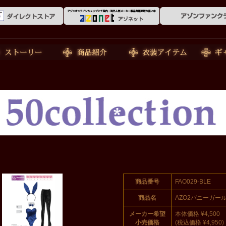
ーリー
商品紹介
衣装アイテム
ギャラリ
商品番号
FAO029-BLE
商品名
AZO2バニーガールs
メーカー希望
本体価格 ¥4,500
小売価格
(税込価格 ¥4,950)