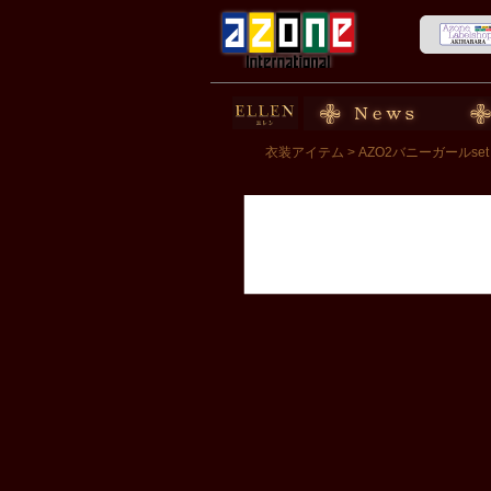
50cm doll
News
スト
衣装アイテム
> AZO2バニーガールset