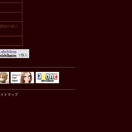
O2(エーゼッ
Integrity Toys
トリリ
アゾンTOP
Japan
サイトマップ