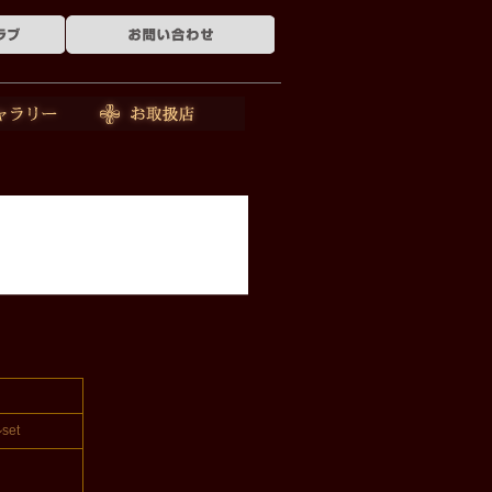
ー
お取扱店
et