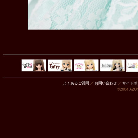
Black Raven
IrisC
えっくすきゅ
リルフェアリ
サアラズアラ
ーと
ー
モード
よくあるご質問
／
お問い合わせ
／
サイトポ
©2004 AZON