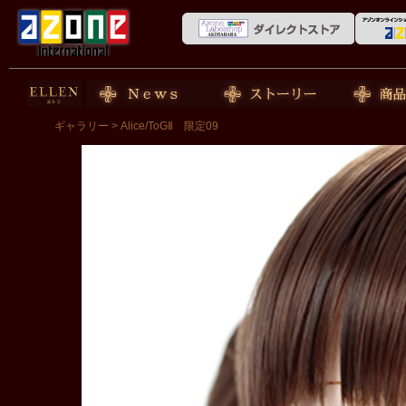
50cm doll
News
ストーリー
商品紹介
ギャラリー
> Alice/ToGⅡ 限定09