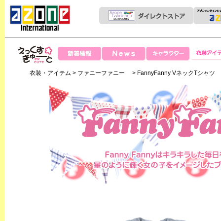
News
新着情報
キャラクター
衣装アイテ
えっくすきゅー
衣装・アイテム
>
ファニーファニー
> FannyFanny VネックTシャツ
と