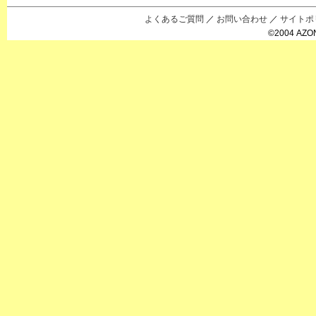
えっくすきゅ
リルフェアリ
サアラズアラ
ーと
ー
モード
よくあるご質問
／
お問い合わせ
／
サイトポ
©2004 AZON