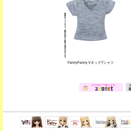
FannyFanny VネックTシャツ
Black Raven
IrisC