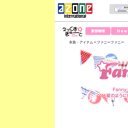
News
新着情報
えっくすきゅー
衣装・アイテム
>
ファニーファニー
と