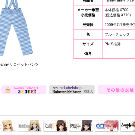
商品名
FannyFanny 
メーカー希望
本体価格 ¥700
小売価格
(税込価格 ¥770)
発売日
2009年7月発売予
色
ブルーチェック
サイズ
PN-S推奨
備考
yFanny サロペットパンツ
その他の衣装
Black Raven
IrisCollect
ELLEN