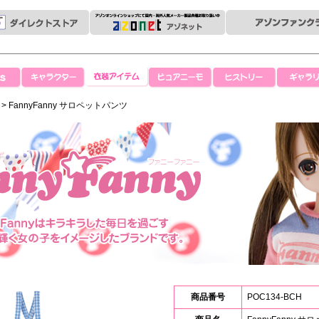
キャラクター
衣装アイテム
ピュアニーモ
ヒストリー
ギャラリ
> FannyFanny サロペットパンツ
商品番号
POC134-BCH