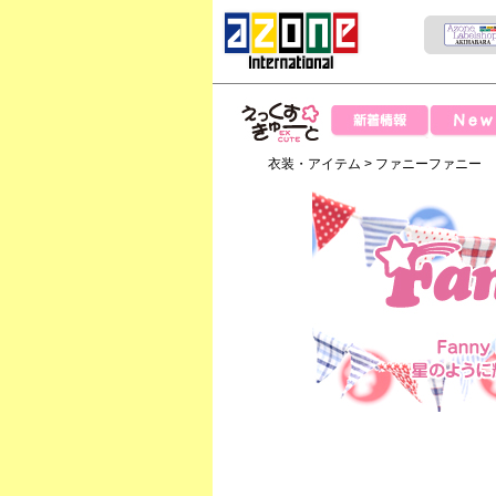
News
新着情報
えっくすきゅー
衣装・アイテム
>
ファニーファニー
と