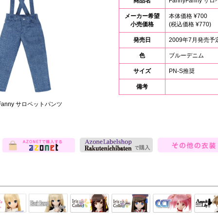
商品名
FannyFanny 
メーカー希望
本体価格 ¥700
小売価格
(税込価格 ¥770)
発売日
2009年7月発売予
色
ブルーデニム
サイズ
PN-S推奨
備考
yFanny サロペットパンツ
その他の衣装
Black Raven
IrisCollect
ELLEN