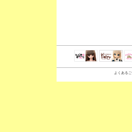
えっくすきゅ
リルフェアリ
サ
ーと
ー
よくあるご