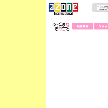
News
新着情報
えっくすきゅー
と