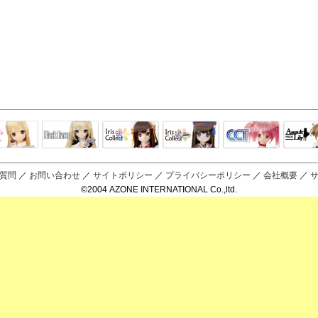
Black Raven
IrisCollect
ELLEN
アラズアラ
キャラクター
アサル
モード
ドール
ィ
質問
／
お問い合わせ
／
サイトポリシー
／
プライバシーポリシー
／
会社概要
／
©2004 AZONE INTERNATIONAL Co.,ltd.