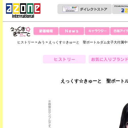
News
新着情報
キャラクター
衣装アイテ
えっくすきゅー
ヒストリー
>
みう
> えっくす☆きゅーと 聖ポートルダム女子大付属
と
ヒストリー
お気に入りブランド
えっくす☆きゅーと 聖ポート