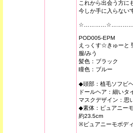
これから出会う方に
今しか手に入らない“
☆…………☆………
POD005-EPM
えっくす☆きゅーと
服/みう
髪色：ブラック
瞳色：ブルー
◆頭部：植毛ソフビ
ドールヘア：細いタ
マスクデザイン：思
◆素体：ピュアニーモ
約23.5cm
※ピュアニーモボディ