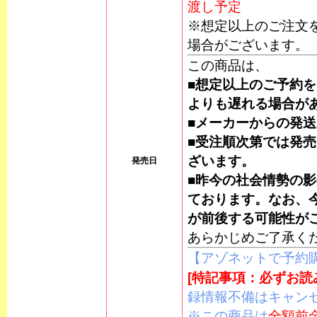
渡し予定
※想定以上のご注文
場合がございます。
この商品は、
■想定以上のご予約
よりも遅れる場合が
■メーカーからの発
■受注順次第では発
ざいます。
発売日
■昨今の社会情勢の
ております。なお、
が前後する可能性が
あらかじめご了承く
【アゾネットで予約
[特記事項：必ずお読
録情報不備はキャン
※この商品は
全額前