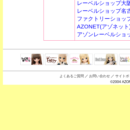
レーベルショップ大
レーベルショップ名
ファクトリーショッ
AZONET(アゾネット
アゾンレーベルショ
Black Raven
IrisC
えっくすきゅ
リルフェアリ
サアラズアラ
ーと
ー
モード
よくあるご質問
／
お問い合わせ
／
サイトポ
©2004 AZON