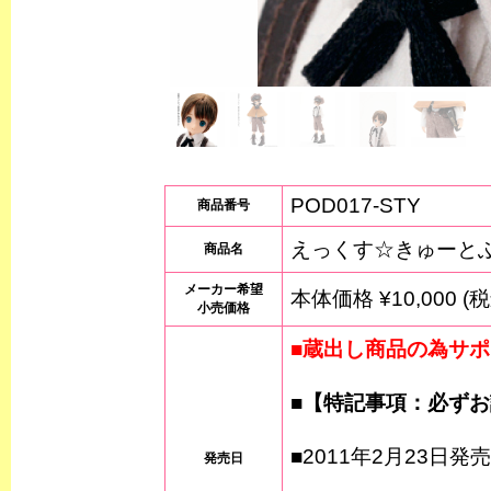
POD017-STY
商品番号
えっくす☆きゅーとふ
商品名
メーカー希望
本体価格 ¥10,000 (税
小売価格
■蔵出し商品の為サポ
■【特記事項：必ず
■2011年2月23日発売
発売日