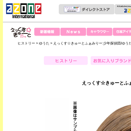
News
新着情報
キャラクター
衣装アイテ
えっくすきゅー
ヒストリー
>
ゆうた
> えっくす☆きゅーとふぁみりー:少年探偵団/ゆう
と
ヒストリー
お気に入りブランド
えっくす☆きゅーとふぁ