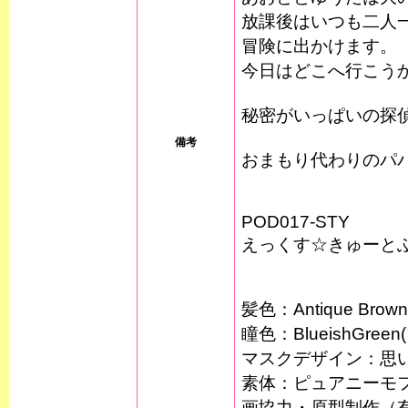
放課後はいつも二人
冒険に出かけます。
今日はどこへ行こう
秘密がいっぱいの探
備考
おまもり代わりのパ
POD017-STY
えっくす☆きゅーと
髪色：Antique B
瞳色：BlueishGr
マスクデザイン：思
素体：ピュアニーモフ
画協力・原型制作（