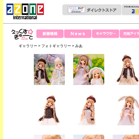
News
新着情報
キャラクター
衣装アイテ
えっくすきゅー
ギャラリー
>
フォトギャラリー
> みあ
と