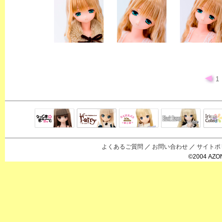
1
Black Raven
IrisC
えっくすきゅ
リルフェアリ
サアラズアラ
ーと
ー
モード
よくあるご質問
／
お問い合わせ
／
サイトポ
©2004 AZON