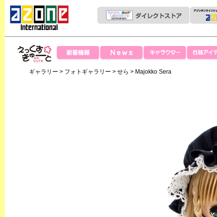
News
新着情報
キャラクター
衣装アイテ
えっくすきゅー
ギャラリー
>
フォトギャラリー
>
せら
> Majokko Sera
と