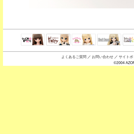
Black Raven
IrisC
えっくすきゅ
リルフェアリ
サアラズアラ
ーと
ー
モード
よくあるご質問
／
お問い合わせ
／
サイトポ
©2004 AZON